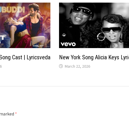
Song Cast | Lyricsveda
New York Song Alicia Keys Lyr
6
March 22, 2026
e marked
*