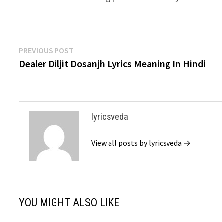
Post
Previous
PREVIOUS POST
post:
Dealer Diljit Dosanjh Lyrics Meaning In Hindi
navigation
lyricsveda
View all posts by lyricsveda →
YOU MIGHT ALSO LIKE