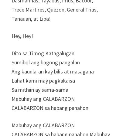
Dasmarinas, Tayabas, Imus, Bacoor,
Trece Martires, Quezon, General Trias,
Tanauan, at Lipa!
Hey, Hey!
Dito sa Timog Katagalugan
Sumibol ang bagong pangalan
Ang kaunlaran kay bilis at masagana
Lahat kami may pagkakaisa
Sa mithiin ay sama-sama
Mabuhay ang CALABARZON
CALABARZON sa habang panahon
Mabuhay ang CALABARZON
CALABARZON sa habang panahon Mabuhay