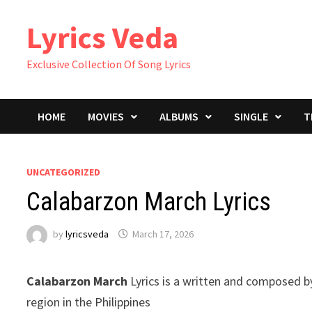
Skip
Lyrics Veda
to
content
Exclusive Collection Of Song Lyrics
HOME
MOVIES
ALBUMS
SINGLE
T
UNCATEGORIZED
Calabarzon March Lyrics
by
lyricsveda
March 17, 2026
Calabarzon March
Lyrics is a written and composed 
region in the Philippines