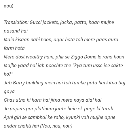
nou)
Translation: Gucci jackets, jacka, patta, haan mujhe
pasand hai
Main kisaan nahi hoon, agar hota toh mere paas aura
farm hota
Mere dost wealthy hain, phir se Ziggo Dome le raha hoon
Mujhe yaad hai jab poochte the “kya tum usse jee sakte
ho?”
Jab Barry building mein hai toh tumhe pata hai kitna baj
gaya
Ghas utna hi hara hai jitna mera naya dial hai
Jo papers par platinum jaate hain ek page ki tarah
Apni girl se sambhal ke raho, kyunki vah mujhe apne
andar chahti hai (Nou, nou, nou)