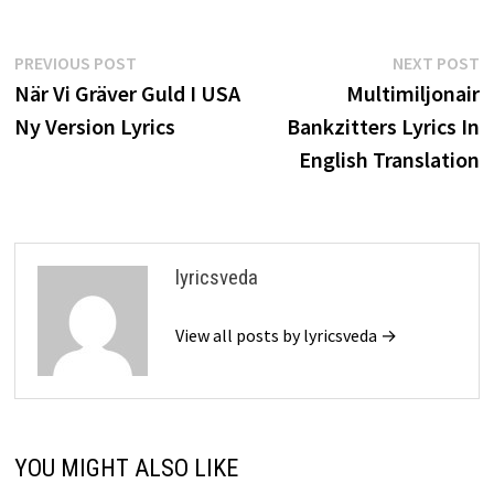
Post
Previous
N
PREVIOUS POST
NEXT POST
post:
p
När Vi Gräver Guld I USA
Multimiljonair
navigation
Ny Version Lyrics
Bankzitters Lyrics In
English Translation
lyricsveda
View all posts by lyricsveda →
YOU MIGHT ALSO LIKE