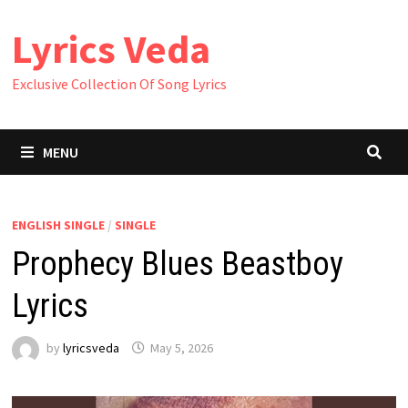
Skip
Lyrics Veda
to
content
Exclusive Collection Of Song Lyrics
MENU
ENGLISH SINGLE
/
SINGLE
Prophecy Blues Beastboy
Lyrics
by
lyricsveda
May 5, 2026