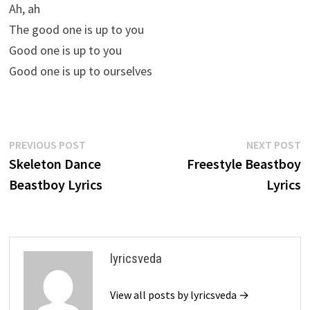
Ah, ah
The good one is up to you
Good one is up to you
Good one is up to ourselves
Post
Previous
N
PREVIOUS POST
NEXT POST
post:
p
Skeleton Dance
Freestyle Beastboy
navigation
Beastboy Lyrics
Lyrics
lyricsveda
View all posts by lyricsveda →