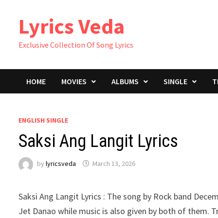
Skip
Lyrics Veda
to
content
Exclusive Collection Of Song Lyrics
HOME
MOVIES
ALBUMS
SINGLE
T
ENGLISH SINGLE
Saksi Ang Langit Lyrics
by
lyricsveda
March 13, 2026
Saksi Ang Langit Lyrics : The song by Rock band Decem
Jet Danao while music is also given by both of them.