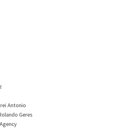
z
rei Antonio
 Rolando Geres
 Agency