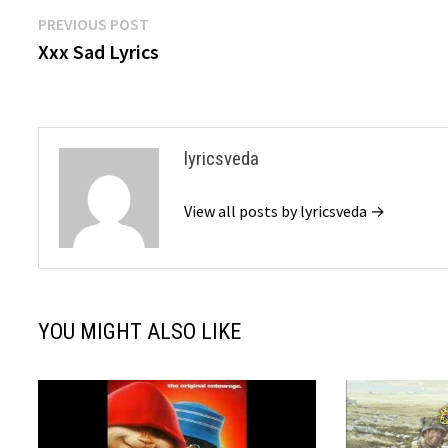
Post
Previous
PREVIOUS POST
post:
Xxx Sad Lyrics
navigation
lyricsveda
View all posts by lyricsveda →
YOU MIGHT ALSO LIKE