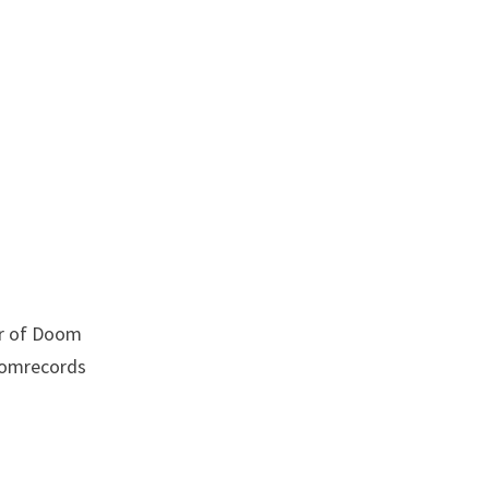
er of Doom
omrecords‬