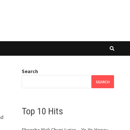
Search
SEARCH
Top 10 Hits
nd
Sheeshe Wali Chuni Lyrics – Yo Yo Honey