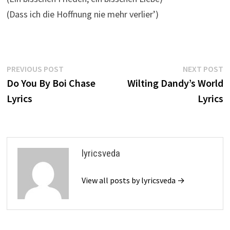
(Dass ich die Hoffnung nie mehr verlier’)
Post
Previous
N
PREVIOUS POST
NEXT POST
post:
p
Do You By Boi Chase
Wilting Dandy’s World
navigation
Lyrics
Lyrics
lyricsveda
View all posts by lyricsveda →