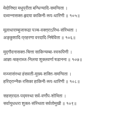
मेदोनिष्ठा मधुप्रीता बन्धिन्यादि-समन्विता ।
दध्यन्नासक्त-हृदया काकिनी-रूप-धारिणी ॥ १०५॥
मूलाधाराम्बुजारूढा पञ्च-वक्त्राऽस्थि-संस्थिता ।
अङ्कुशादि-प्रहरणा वरदादि-निषेविता ॥ १०६॥
मुद्गौदनासक्त-चित्ता साकिन्यम्बा-स्वरूपिणी ।
आज्ञा-चक्राब्ज-निलया शुक्लवर्णा षडानना ॥ १०७॥
मज्जासंस्था हंसवती-मुख्य-शक्ति-समन्विता ।
हरिद्रान्नैक-रसिका हाकिनी-रूप-धारिणी ॥ १०८॥
सहस्रदल-पद्मस्था सर्व-वर्णोप-शोभिता ।
सर्वायुधधरा शुक्ल-संस्थिता सर्वतोमुखी ॥ १०९॥