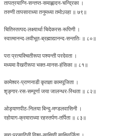
तापत्रयाग्नि-सन्तप्त-समाह्लादन-चन्द्रिका ।
तरुणी तापसाराध्या तनुमध्या तमोऽपहा ॥ ७९॥
चितिस्तत्पद-लक्ष्यार्था चिदेकरस-रूपिणी ।
स्वात्मानन्द-लवीभूत-ब्रह्माद्यानन्द-सन्ततिः ॥ ८०॥
परा प्रत्यक्चितीरूपा पश्यन्ती परदेवता ।
मध्यमा वैखरीरूपा भक्त-मानस-हंसिका ॥ ८१॥
कामेश्वर-प्राणनाडी कृतज्ञा कामपूजिता ।
श‍ृङ्गार-रस-सम्पूर्णा जया जालन्धर-स्थिता ॥ ८२॥
ओड्याणपीठ-निलया बिन्दु-मण्डलवासिनी ।
रहोयाग-क्रमाराध्या रहस्तर्पण-तर्पिता ॥ ८३॥
सद्यःप्रसादिनी विश्व-साक्षिणी साक्षिवर्जिता ।