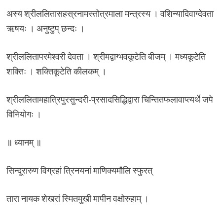
अस्य श्रीललितासहस्रनामस्तोत्रमाला मन्त्रस्य । वशिन्यादिवाग्देवता
ऋषयः । अनुष्टुप् छन्दः ।
श्रीललितापरमेश्वरी देवता । श्रीमद्वाग्भवकूटेति बीजम् । मध्यकूटेति
शक्तिः । शक्तिकूटेति कीलकम् ।
श्रीललितामहात्रिपुरसुन्दरी-प्रसादसिद्धिद्वारा चिन्तितफलावाप्त्यर्थे जपे
विनियोगः ।
॥ ध्यानम् ॥
सिन्दूरारुण विग्रहां त्रिनयनां माणिक्यमौलि स्फुरत्
तारा नायक शेखरां स्मितमुखी मापीन वक्षोरुहाम् ।