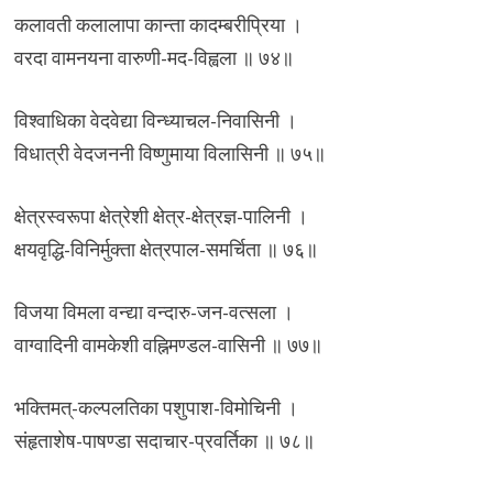
कलावती कलालापा कान्ता कादम्बरीप्रिया ।
वरदा वामनयना वारुणी-मद-विह्वला ॥ ७४॥
विश्वाधिका वेदवेद्या विन्ध्याचल-निवासिनी ।
विधात्री वेदजननी विष्णुमाया विलासिनी ॥ ७५॥
क्षेत्रस्वरूपा क्षेत्रेशी क्षेत्र-क्षेत्रज्ञ-पालिनी ।
क्षयवृद्धि-विनिर्मुक्ता क्षेत्रपाल-समर्चिता ॥ ७६॥
विजया विमला वन्द्या वन्दारु-जन-वत्सला ।
वाग्वादिनी वामकेशी वह्निमण्डल-वासिनी ॥ ७७॥
भक्तिमत्-कल्पलतिका पशुपाश-विमोचिनी ।
संहृताशेष-पाषण्डा सदाचार-प्रवर्तिका ॥ ७८॥