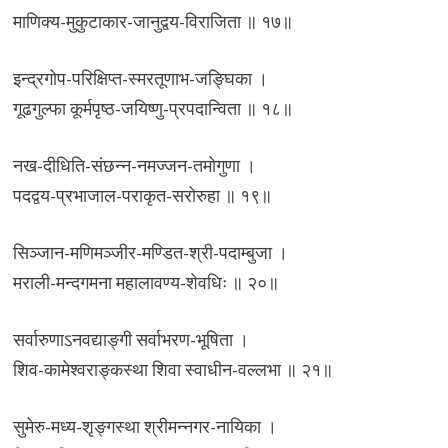
माणिक्य-मुकुटाकार-जानुद्वय-विराजिता ॥ १७॥
इन्द्रगोप-परिक्षिप्त-स्मरतूणाभ-जङ्घिका ।
गूढगुल्फा कूर्मपृष्ठ-जयिष्णु-प्रपदान्विता ॥ १८॥
नख-दीधिति-संछन्न-नमज्जन-तमोगुणा ।
पदद्वय-प्रभाजाल-पराकृत-सरोरुहा ॥ १९॥
सिञ्जान-मणिमञ्जीर-मण्डित-श्री-पदाम्बुजा ।
मराली-मन्दगमना महालावण्य-शेवधिः ॥ २०॥
सर्वारुणाऽनवद्याङ्गी सर्वाभरण-भूषिता ।
शिव-कामेश्वराङ्कस्था शिवा स्वाधीन-वल्लभा ॥ २१॥
सुमेरु-मध्य-श‍ृङ्गस्था श्रीमन्नगर-नायिका ।