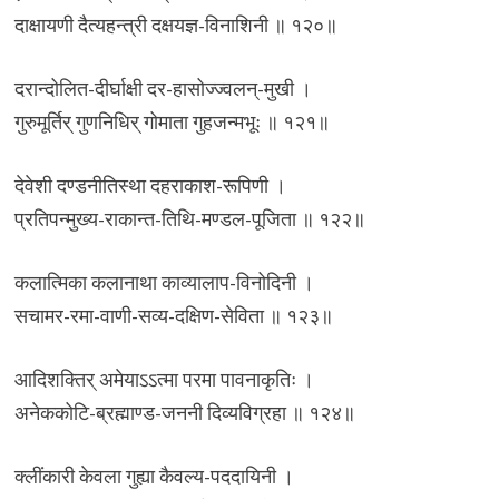
दाक्षायणी दैत्यहन्त्री दक्षयज्ञ-विनाशिनी ॥ १२०॥
दरान्दोलित-दीर्घाक्षी दर-हासोज्ज्वलन्-मुखी ।
गुरुमूर्तिर् गुणनिधिर् गोमाता गुहजन्मभूः ॥ १२१॥
देवेशी दण्डनीतिस्था दहराकाश-रूपिणी ।
प्रतिपन्मुख्य-राकान्त-तिथि-मण्डल-पूजिता ॥ १२२॥
कलात्मिका कलानाथा काव्यालाप-विनोदिनी ।
सचामर-रमा-वाणी-सव्य-दक्षिण-सेविता ॥ १२३॥
आदिशक्तिर् अमेयाऽऽत्मा परमा पावनाकृतिः ।
अनेककोटि-ब्रह्माण्ड-जननी दिव्यविग्रहा ॥ १२४॥
क्लींकारी केवला गुह्या कैवल्य-पददायिनी ।