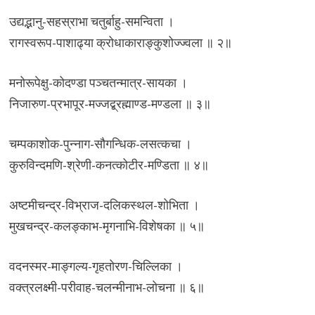
उद्यद्भानु-सहस्राभा चतुर्बाहु-समन्विता ।
रागस्वरूप-पाशाढ्या क्रोधाकाराङ्कुशोज्ज्वला ॥ २॥
मनोरूपेक्षु-कोदण्डा पञ्चतन्मात्र-सायका ।
निजारुण-प्रभापूर-मज्जद्ब्रह्माण्ड-मण्डला ॥ ३॥
चम्पकाशोक-पुन्नाग-सौगन्धिक-लसत्कचा ।
कुरुविन्दमणि-श्रेणी-कनत्कोटीर-मण्डिता ॥ ४॥
अष्टमीचन्द्र-विभ्राज-दलिकस्थल-शोभिता ।
मुखचन्द्र-कलङ्काभ-मृगनाभि-विशेषका ॥ ५॥
वदनस्मर-माङ्गल्य-गृहतोरण-चिल्लिका ।
वक्त्रलक्ष्मी-परीवाह-चलन्मीनाभ-लोचना ॥ ६॥