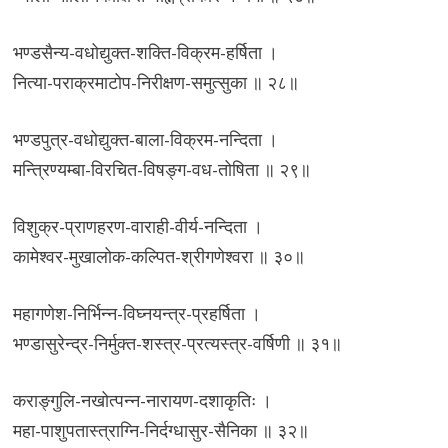
भण्डसैन्य-वधोद्युक्त-शक्ति-विक्रम-हर्षिता ।
नित्या-पराक्रमाटोप-निरीक्षण-समुत्सुका ॥ २८॥
भण्डपुत्र-वधोद्युक्त-बाला-विक्रम-नन्दिता ।
मन्त्रिण्यम्बा-विरचित-विषङ्ग-वध-तोषिता ॥ २९॥
विशुक्र-प्राणहरण-वाराही-वीर्य-नन्दिता ।
कामेश्वर-मुखालोक-कल्पित-श्रीगणेश्वरा ॥ ३०॥
महागणेश-निर्भिन्न-विघ्नयन्त्र-प्रहर्षिता ।
भण्डासुरेन्द्र-निर्मुक्त-शस्त्र-प्रत्यस्त्र-वर्षिणी ॥ ३१॥
कराङ्गुलि-नखोत्पन्न-नारायण-दशाकृतिः ।
महा-पाशुपतास्त्राग्नि-निर्दग्धासुर-सैनिका ॥ ३२॥