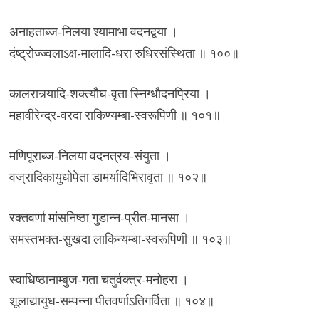
अनाहताब्ज-निलया श्यामाभा वदनद्वया ।
दंष्ट्रोज्ज्वलाऽक्ष-मालादि-धरा रुधिरसंस्थिता ॥ १००॥
कालरात्र्यादि-शक्त्यौघ-वृता स्निग्धौदनप्रिया ।
महावीरेन्द्र-वरदा राकिण्यम्बा-स्वरूपिणी ॥ १०१॥
मणिपूराब्ज-निलया वदनत्रय-संयुता ।
वज्रादिकायुधोपेता डामर्यादिभिरावृता ॥ १०२॥
रक्तवर्णा मांसनिष्ठा गुडान्न-प्रीत-मानसा ।
समस्तभक्त-सुखदा लाकिन्यम्बा-स्वरूपिणी ॥ १०३॥
स्वाधिष्ठानाम्बुज-गता चतुर्वक्त्र-मनोहरा ।
शूलाद्यायुध-सम्पन्ना पीतवर्णाऽतिगर्विता ॥ १०४॥