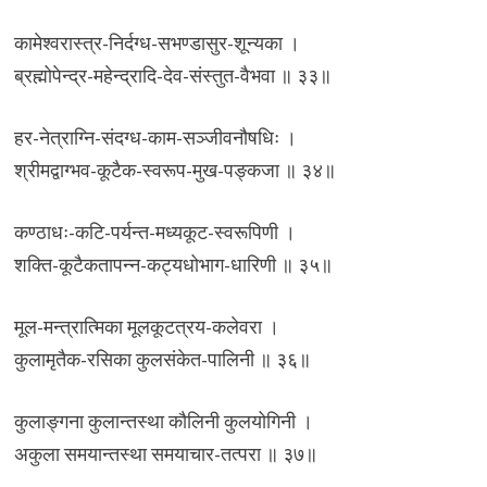
कामेश्वरास्त्र-निर्दग्ध-सभण्डासुर-शून्यका ।
ब्रह्मोपेन्द्र-महेन्द्रादि-देव-संस्तुत-वैभवा ॥ ३३॥
हर-नेत्राग्नि-संदग्ध-काम-सञ्जीवनौषधिः ।
श्रीमद्वाग्भव-कूटैक-स्वरूप-मुख-पङ्कजा ॥ ३४॥
कण्ठाधः-कटि-पर्यन्त-मध्यकूट-स्वरूपिणी ।
शक्ति-कूटैकतापन्न-कट्यधोभाग-धारिणी ॥ ३५॥
मूल-मन्त्रात्मिका मूलकूटत्रय-कलेवरा ।
कुलामृतैक-रसिका कुलसंकेत-पालिनी ॥ ३६॥
कुलाङ्गना कुलान्तस्था कौलिनी कुलयोगिनी ।
अकुला समयान्तस्था समयाचार-तत्परा ॥ ३७॥