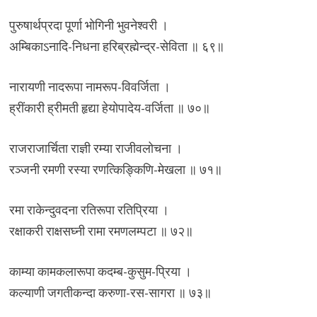
पुरुषार्थप्रदा पूर्णा भोगिनी भुवनेश्वरी ।
अम्बिकाऽनादि-निधना हरिब्रह्मेन्द्र-सेविता ॥ ६९॥
नारायणी नादरूपा नामरूप-विवर्जिता ।
ह्रींकारी ह्रीमती हृद्या हेयोपादेय-वर्जिता ॥ ७०॥
राजराजार्चिता राज्ञी रम्या राजीवलोचना ।
रञ्जनी रमणी रस्या रणत्किङ्किणि-मेखला ॥ ७१॥
रमा राकेन्दुवदना रतिरूपा रतिप्रिया ।
रक्षाकरी राक्षसघ्नी रामा रमणलम्पटा ॥ ७२॥
काम्या कामकलारूपा कदम्ब-कुसुम-प्रिया ।
कल्याणी जगतीकन्दा करुणा-रस-सागरा ॥ ७३॥