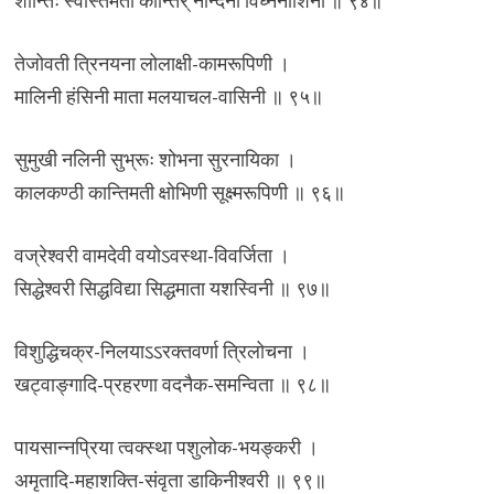
शान्तिः स्वस्तिमती कान्तिर् नन्दिनी विघ्ननाशिनी ॥ ९४॥
तेजोवती त्रिनयना लोलाक्षी-कामरूपिणी ।
मालिनी हंसिनी माता मलयाचल-वासिनी ॥ ९५॥
सुमुखी नलिनी सुभ्रूः शोभना सुरनायिका ।
कालकण्ठी कान्तिमती क्षोभिणी सूक्ष्मरूपिणी ॥ ९६॥
वज्रेश्वरी वामदेवी वयोऽवस्था-विवर्जिता ।
सिद्धेश्वरी सिद्धविद्या सिद्धमाता यशस्विनी ॥ ९७॥
विशुद्धिचक्र-निलयाऽऽरक्तवर्णा त्रिलोचना ।
खट्वाङ्गादि-प्रहरणा वदनैक-समन्विता ॥ ९८॥
पायसान्नप्रिया त्वक्स्था पशुलोक-भयङ्करी ।
अमृतादि-महाशक्ति-संवृता डाकिनीश्वरी ॥ ९९॥