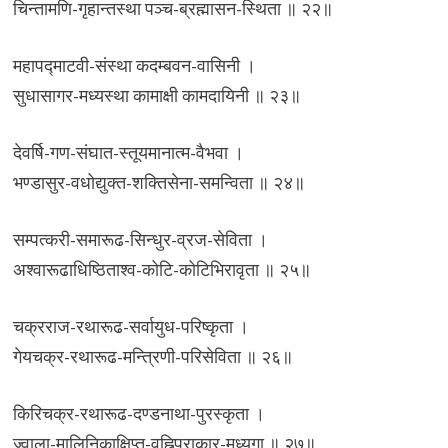
चिन्तामणि-गृहान्तस्था पञ्च-ब्रह्मासन-स्थिता ॥ २२॥
महापद्माटवी-संस्था कदम्बवन-वासिनी ।
सुधासागर-मध्यस्था कामाक्षी कामदायिनी ॥ २३॥
देवर्षि-गण-संघात-स्तूयमानात्म-वैभवा ।
भण्डासुर-वधोद्युक्त-शक्तिसेना-समन्विता ॥ २४॥
सम्पत्करी-समारूढ-सिन्धुर-व्रज-सेविता ।
अश्वारूढाधिष्ठिताश्व-कोटि-कोटिभिरावृता ॥ २५॥
चक्रराज-रथारूढ-सर्वायुध-परिष्कृता ।
गेयचक्र-रथारूढ-मन्त्रिणी-परिसेविता ॥ २६॥
किरिचक्र-रथारूढ-दण्डनाथा-पुरस्कृता ।
ज्वाला-मालिनिकाक्षिप्त-वह्निप्राकार-मध्यगा ॥ २७॥