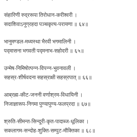
संहारिणी रुद्ररूपा तिरोधान-करीश्वरी ।
सदाशिवाऽनुग्रहदा पञ्चकृत्य-परायणा ॥ ६४॥
भानुमण्डल-मध्यस्था भैरवी भगमालिनी ।
पद्मासना भगवती पद्मनाभ-सहोदरी ॥ ६५॥
उन्मेष-निमिषोत्पन्न-विपन्न-भुवनावली ।
सहस्र-शीर्षवदना सहस्राक्षी सहस्रपात् ॥ ६६॥
आब्रह्म-कीट-जननी वर्णाश्रम-विधायिनी ।
निजाज्ञारूप-निगमा पुण्यापुण्य-फलप्रदा ॥ ६७॥
श्रुति-सीमन्त-सिन्दूरी-कृत-पादाब्ज-धूलिका ।
सकलागम-सन्दोह-शुक्ति-सम्पुट-मौक्तिका ॥ ६८॥