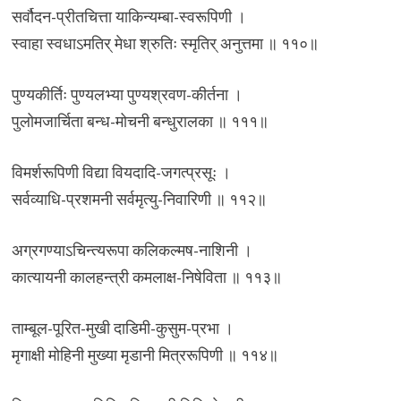
सर्वौदन-प्रीतचित्ता याकिन्यम्बा-स्वरूपिणी ।
स्वाहा स्वधाऽमतिर् मेधा श्रुतिः स्मृतिर् अनुत्तमा ॥ ११०॥
पुण्यकीर्तिः पुण्यलभ्या पुण्यश्रवण-कीर्तना ।
पुलोमजार्चिता बन्ध-मोचनी बन्धुरालका ॥ १११॥
विमर्शरूपिणी विद्या वियदादि-जगत्प्रसूः ।
सर्वव्याधि-प्रशमनी सर्वमृत्यु-निवारिणी ॥ ११२॥
अग्रगण्याऽचिन्त्यरूपा कलिकल्मष-नाशिनी ।
कात्यायनी कालहन्त्री कमलाक्ष-निषेविता ॥ ११३॥
ताम्बूल-पूरित-मुखी दाडिमी-कुसुम-प्रभा ।
मृगाक्षी मोहिनी मुख्या मृडानी मित्ररूपिणी ॥ ११४॥