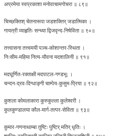
अप्रमेया स्वप्रकाशा मनोवाचामगोचरा ॥ ८९॥
चिच्छक्तिश् चेतनारूपा जडशक्तिर् जडात्मिका ।
गायत्री व्याहृतिः सन्ध्या द्विजवृन्द-निषेविता ॥ ९०॥
तत्त्वासना तत्त्वमयी पञ्च-कोशान्तर-स्थिता ।
निःसीम-महिमा नित्य-यौवना मदशालिनी ॥ ९१॥
मदघूर्णित-रक्ताक्षी मदपाटल-गण्डभूः ।
चन्दन-द्रव-दिग्धाङ्गी चाम्पेय-कुसुम-प्रिया ॥ ९२॥
कुशला कोमलाकारा कुरुकुल्ला कुलेश्वरी ।
कुलकुण्डालया कौल-मार्ग-तत्पर-सेविता ॥ ९३॥
कुमार-गणनाथाम्बा तुष्टिः पुष्टिर् मतिर् धृतिः ।