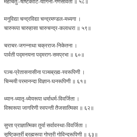
महाचतुः-षष्टिकोटि-योगिनी-गणसेविता ॥ ५८॥
मनुविद्या चन्द्रविद्या चन्द्रमण्डल-मध्यगा ।
चारुरूपा चारुहासा चारुचन्द्र-कलाधरा ॥ ५९॥
चराचर-जगन्नाथा चक्रराज-निकेतना ।
पार्वती पद्मनयना पद्मराग-समप्रभा ॥ ६०॥
पञ्च-प्रेतासनासीना पञ्चब्रह्म-स्वरूपिणी ।
चिन्मयी परमानन्दा विज्ञान-घनरूपिणी ॥ ६१॥
ध्यान-ध्यातृ-ध्येयरूपा धर्माधर्म-विवर्जिता ।
विश्वरूपा जागरिणी स्वपन्ती तैजसात्मिका ॥ ६२॥
सुप्ता प्राज्ञात्मिका तुर्या सर्वावस्था-विवर्जिता ।
सृष्टिकर्त्री ब्रह्मरूपा गोप्त्री गोविन्दरूपिणी ॥ ६३॥