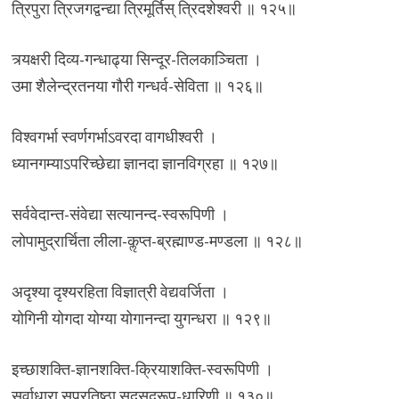
त्रिपुरा त्रिजगद्वन्द्या त्रिमूर्तिस् त्रिदशेश्वरी ॥ १२५॥
त्र्यक्षरी दिव्य-गन्धाढ्या सिन्दूर-तिलकाञ्चिता ।
उमा शैलेन्द्रतनया गौरी गन्धर्व-सेविता ॥ १२६॥
विश्वगर्भा स्वर्णगर्भाऽवरदा वागधीश्वरी ।
ध्यानगम्याऽपरिच्छेद्या ज्ञानदा ज्ञानविग्रहा ॥ १२७॥
सर्ववेदान्त-संवेद्या सत्यानन्द-स्वरूपिणी ।
लोपामुद्रार्चिता लीला-कॢप्त-ब्रह्माण्ड-मण्डला ॥ १२८॥
अदृश्या दृश्यरहिता विज्ञात्री वेद्यवर्जिता ।
योगिनी योगदा योग्या योगानन्दा युगन्धरा ॥ १२९॥
इच्छाशक्ति-ज्ञानशक्ति-क्रियाशक्ति-स्वरूपिणी ।
सर्वाधारा सुप्रतिष्ठा सदसद्रूप-धारिणी ॥ १३०॥