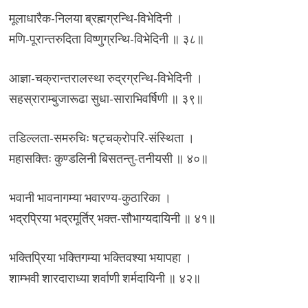
मूलाधारैक-निलया ब्रह्मग्रन्थि-विभेदिनी ।
मणि-पूरान्तरुदिता विष्णुग्रन्थि-विभेदिनी ॥ ३८॥
आज्ञा-चक्रान्तरालस्था रुद्रग्रन्थि-विभेदिनी ।
सहस्राराम्बुजारूढा सुधा-साराभिवर्षिणी ॥ ३९॥
तडिल्लता-समरुचिः षट्चक्रोपरि-संस्थिता ।
महासक्तिः कुण्डलिनी बिसतन्तु-तनीयसी ॥ ४०॥
भवानी भावनागम्या भवारण्य-कुठारिका ।
भद्रप्रिया भद्रमूर्तिर् भक्त-सौभाग्यदायिनी ॥ ४१॥
भक्तिप्रिया भक्तिगम्या भक्तिवश्या भयापहा ।
शाम्भवी शारदाराध्या शर्वाणी शर्मदायिनी ॥ ४२॥