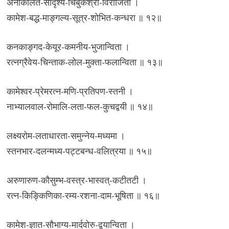
अनाकलित-सादृश्य-चिबुकश्री-विराजिता ।
कामेश-बद्ध-माङ्गल्य-सूत्र-शोभित-कन्धरा ॥ १२॥
कनकाङ्गद-केयूर-कमनीय-भुजान्विता ।
रत्नग्रैवेय-चिन्ताक-लोल-मुक्ता-फलान्विता ॥ १३॥
कामेश्वर-प्रेमरत्न-मणि-प्रतिपण-स्तनी ।
नाभ्यालवाल-रोमालि-लता-फल-कुचद्वयी ॥ १४॥
लक्ष्यरोम-लताधारता-समुन्नेय-मध्यमा ।
स्तनभार-दलन्मध्य-पट्टबन्ध-वलित्रया ॥ १५॥
अरुणारुण-कौसुम्भ-वस्त्र-भास्वत्-कटीतटी ।
रत्न-किङ्किणिका-रम्य-रशना-दाम-भूषिता ॥ १६॥
कामेश-ज्ञात-सौभाग्य-मार्दवोरु-द्वयान्विता ।