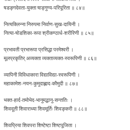
षडङ्गदेवता-युक्ता षाड्गुण्य-परिपूरिता ॥ ८४॥
नित्यक्लिन्ना निरुपमा निर्वाण-सुख-दायिनी ।
नित्या-षोडशिका-रूपा श्रीकण्ठार्ध-शरीरिणी ॥ ८५॥
प्रभावती प्रभारूपा प्रसिद्धा परमेश्वरी ।
मूलप्रकृतिर् अव्यक्ता व्यक्ताव्यक्त-स्वरूपिणी ॥ ८६॥
व्यापिनी विविधाकारा विद्याविद्या-स्वरूपिणी ।
महाकामेश-नयन-कुमुदाह्लाद-कौमुदी ॥ ८७॥
भक्त-हार्द-तमोभेद-भानुमद्भानु-सन्ततिः ।
शिवदूती शिवाराध्या शिवमूर्तिः शिवङ्करी ॥ ८८॥
शिवप्रिया शिवपरा शिष्टेष्टा शिष्टपूजिता ।