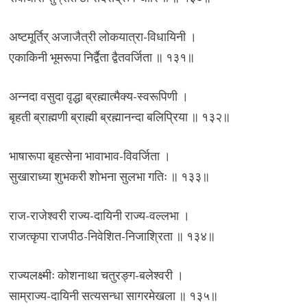
अष्टमूर्तिर् अजाजैत्री लोकयात्रा-विधायिनी ।
एकाकिनी भूमरूपा निर्द्वैता द्वैतवर्जिता ॥ १३१॥
अन्नदा वसुदा वृद्धा ब्रह्मात्मैक्य-स्वरूपिणी ।
बृहती ब्राह्मणी ब्राह्मी ब्रह्मानन्दा बलिप्रिया ॥ १३२॥
भाषारूपा बृहत्सेना भावाभाव-विवर्जिता ।
सुखाराध्या शुभकरी शोभना सुलभा गतिः ॥ १३३॥
राज-राजेश्वरी राज्य-दायिनी राज्य-वल्लभा ।
राजत्कृपा राजपीठ-निवेशित-निजाश्रिता ॥ १३४॥
राज्यलक्ष्मीः कोशनाथा चतुरङ्ग-बलेश्वरी ।
साम्राज्य-दायिनी सत्यसन्धा सागरमेखला ॥ १३५॥