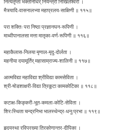
नित्यतृप्ता भक्तनिधिर् नियन्त्री निखिलेश्वरी ।
मैत्र्यादि-वासनालभ्या महाप्रलय-साक्षिणी ॥ ११५॥
परा शक्तिः परा निष्ठा प्रज्ञानघन-रूपिणी ।
माध्वीपानालसा मत्ता मातृका-वर्ण-रूपिणी ॥ ११६॥
महाकैलास-निलया मृणाल-मृदु-दोर्लता ।
महनीया दयामूर्तिर् महासाम्राज्य-शालिनी ॥ ११७॥
आत्मविद्या महाविद्या श्रीविद्या कामसेविता ।
श्री-षोडशाक्षरी-विद्या त्रिकूटा कामकोटिका ॥ ११८॥
कटाक्ष-किङ्करी-भूत-कमला-कोटि-सेविता ।
शिरःस्थिता चन्द्रनिभा भालस्थेन्द्र-धनुःप्रभा ॥ ११९॥
हृदयस्था रविप्रख्या त्रिकोणान्तर-दीपिका ।