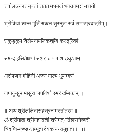
सर्वालङ्कार युक्तां सतत मभयदां भक्तनम्रां भवानीं
श्रीविद्यां शान्त मूर्तिं सकल सुरनुतां सर्व सम्पत्प्रदात्रीम् ॥
सकुङ्कुम विलेपनामलिकचुम्बि कस्तूरिकां
समन्द हसितेक्षणां सशर चाप पाशाङ्कुशाम् ।
अशेषजन मोहिनीं अरुण माल्य भूषाम्बरां
जपाकुसुम भासुरां जपविधौ स्मरे दम्बिकाम् ॥
॥ अथ श्रीललितासहस्रनामस्तोत्रम् ॥
ॐ श्रीमाता श्रीमहाराज्ञी श्रीमत्-सिंहासनेश्वरी ।
चिदग्नि-कुण्ड-सम्भूता देवकार्य-समुद्यता ॥ १॥