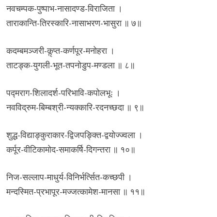
नवचम्पक-पुष्पाभ-नासादण्ड-विराजिता ।
ताराकान्ति-तिरस्कारि-नासाभरण-भासुरा ॥ ७॥
कदम्बमञ्जरी-कॢप्त-कर्णपूर-मनोहरा ।
ताटङ्क-युगली-भूत-तपनोडुप-मण्डला ॥ ८॥
पद्मराग-शिलादर्श-परिभावि-कपोलभूः ।
नवविद्रुम-बिम्बश्री-न्यक्कारि-रदनच्छदा ॥ ९॥
शुद्ध-विद्याङ्कुराकार-द्विजपङ्क्ति-द्वयोज्ज्वला ।
कर्पूर-वीटिकामोद-समाकर्षि-दिगन्तरा ॥ १०॥
निज-सल्लाप-माधुर्य-विनिर्भर्त्सित-कच्छपी ।
मन्दस्मित-प्रभापूर-मज्जत्कामेश-मानसा ॥ ११॥